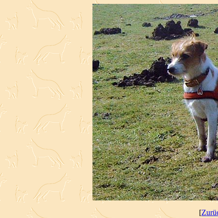
[
Zurü