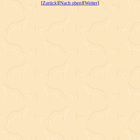
[
Zurück
][
Nach oben
][
Weiter
]